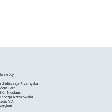
a skróty
rchidiecezja Przemyska
adio Fara
hór Nicolaus
iecezja Rzeszowska
adio VIA
atykan