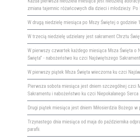
Każda pierwsza niedziela miesiąca jest niedzielą adora
zmiana tajemnic różańcowych dla dzieci i młodzieży. Po 
W drugą niedzielę miesiąca po Mszy Świętej o godzinie
W trzecią niedzielę udzielany jest sakrament Chrztu Św
W pierwszy czwartek każdego miesiąca Msza Święta o Naj
Święta" - nabożeństwo ku czci Najświętszego Sakramentu 
W pierwszy piątek Msza Święta wieczorna ku czci Najś
Pierwsza sobota miesiąca jest dniem szczególnej czci
Sakramentu i nabożeństwo ku czci Niepokalanego Serca 
Drugi piątek miesiąca jest dniem Miłosierdzia Bożego w p
Trzynastego dnia miesiąca od maja do października odpra
parafii.