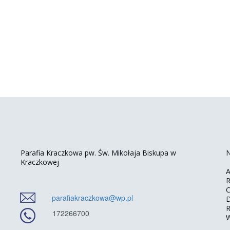
Parafia Kraczkowa pw. Św. Mikołaja Biskupa w
N
Kraczkowej
A
R
C
parafiakraczkowa@wp.pl
D
R
172266700
W