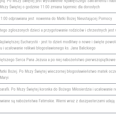
cyjną. Po Mszy Świętej jest wystawienie Njświętszego Sakramentu i na
Mszy Świętej o godzinie 11:00 zmiana tajemnic dla dorosłych
 11:00 odprawiana jest nowenna do Matki Bożej Nieustającej Pomocy
iętego zgłoszonych dzieci a przygotowanie rodziców i chrzestnych jes
świętszej Eucharystii - jest to dzień modlitwy o nowe i święte powoła
i ucałowanie relikwii błogosławionego ks. Jana Balickiego
więtszego Serca Pana Jezusa a po niej nabożeństwo pierwszopiątkowe
 Matki Bożej. Po Mszy Świętej wieczornej błogosławieństwo matek oc
Maryi
arafii. Po Mszy Świętej koronka do Bożego Miłosierdzia i ucałowanie re
wiane są nabożeństwa Fatimskie. Wierni wraz z duszpasterzami udają si