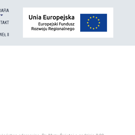
RAFIA
NTAKT
EŁ II