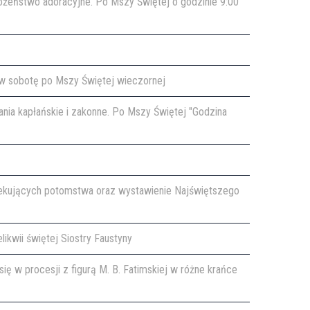
bożeństwo adoracyjne. Po Mszy Świętej o godzinie 9:00
t w sobotę po Mszy Świętej wieczornej
nia kapłańskie i zakonne. Po Mszy Świętej "Godzina
zekujących potomstwa oraz wystawienie Najświętszego
likwii świętej Siostry Faustyny
ę w procesji z figurą M. B. Fatimskiej w różne krańce