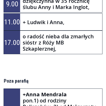
dziękczynna w 35 rocznicę
9.00
ślubu Anny i Marka Inglot,
11.00
+ Ludwik i Anna,
o radość nieba dla zmarłych
17.00
sióstr z Róży MB
Szkaplerznej,
Poza parafią
+Anna Mendrala
pon.1) od rodziny