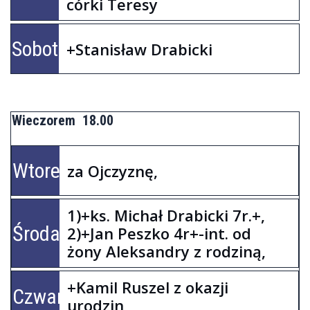
córki Teresy
Sobota
+Stanisław Drabicki
Wieczorem 18.00
Wtorek
za Ojczyznę,
1)+ks. Michał Drabicki 7r.+,
Środa
2)+Jan Peszko 4r+-int. od
żony Aleksandry z rodziną,
+Kamil Ruszel z okazji
Czwartek
urodzin,