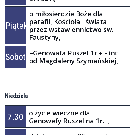
o miłosierdzie Boże dla
parafii, Kościoła i świata
Piątek
przez wstawiennictwo św.
Faustyny,
+Genowafa Ruszel 1r.+ - int.
Sobota
od Magdaleny Szymańskiej,
Niedziela
o życie wieczne dla
7.30
Genowefy Ruszel na 1r.+,