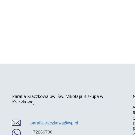
Parafia Kraczkowa pw. Św. Mikołaja Biskupa w
N
Kraczkowej
A
R
C
parafiakraczkowa@wp.pl
D
R
172266700
W