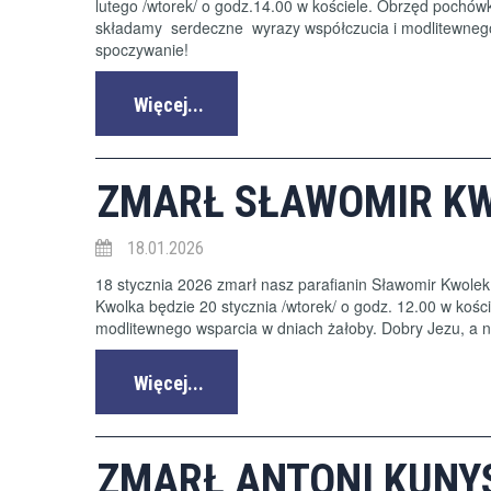
lutego /wtorek/ o godz.14.00 w kościele. Obrzęd pochówk
składamy serdeczne wyrazy współczucia i modlitewnego w
spoczywanie!
Więcej...
ZMARŁ SŁAWOMIR K
18.01.2026
18 stycznia 2026 zmarł nasz parafianin Sławomir Kwolek
Kwolka będzie 20 stycznia /wtorek/ o godz. 12.00 w ko
modlitewnego wsparcia w dniach żałoby. Dobry Jezu, a 
Więcej...
ZMARŁ ANTONI KUNY