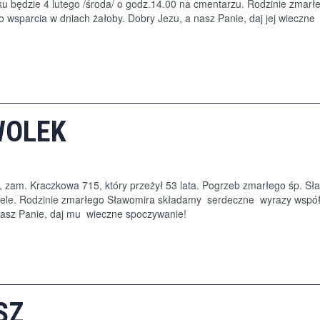
u będzie 4 lutego /środa/ o godz.14.00 na cmentarzu. Rodzinie zmarłej
sparcia w dniach żałoby. Dobry Jezu, a nasz Panie, daj jej wieczne
WOLEK
, zam. Kraczkowa 715, który przeżył 53 lata. Pogrzeb zmarłego śp. Sł
ściele. Rodzinie zmarłego Sławomira składamy serdeczne wyrazy współ
nasz Panie, daj mu wieczne spoczywanie!
SZ