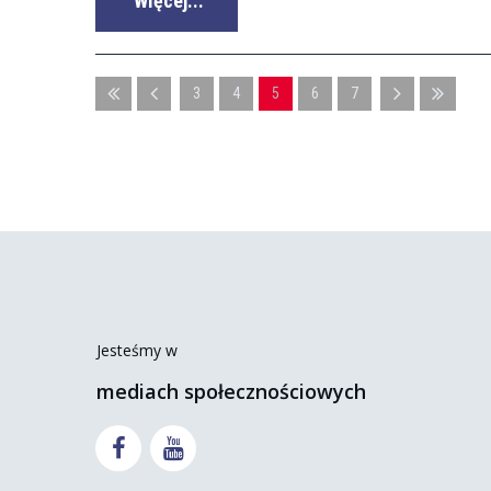
Więcej...
3
4
5
6
7
Jesteśmy w
mediach społecznościowych

