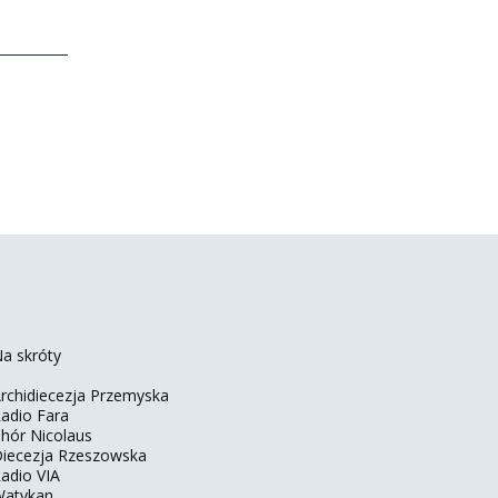
a skróty
rchidiecezja Przemyska
adio Fara
hór Nicolaus
iecezja Rzeszowska
adio VIA
atykan