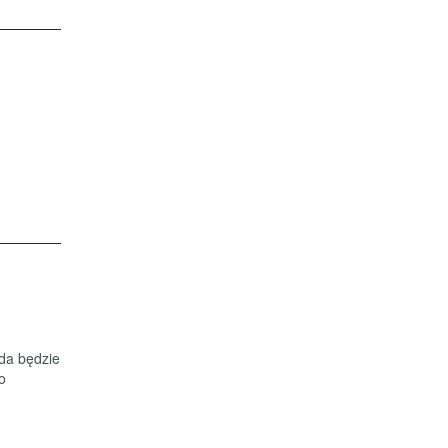
zda będzie
o