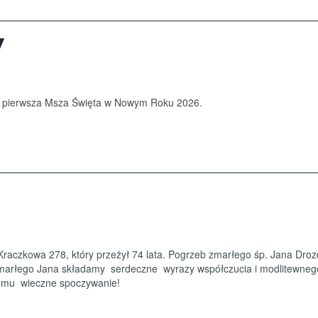
Y
na pierwsza Msza Święta w Nowym Roku 2026.
Kraczkowa 278, który przeżył 74 lata. Pogrzeb zmarłego śp. Jana Dro
e zmarłego Jana składamy serdeczne wyrazy współczucia i modlitewneg
aj mu wieczne spoczywanie!